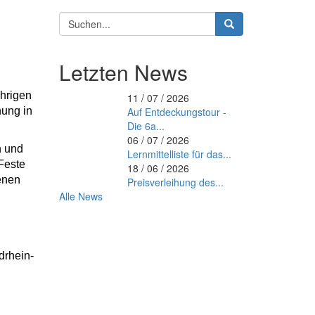
Suchformular
Suche
Letzten News
ährigen
11 / 07 / 2026
hung in
Auf Entdeckungstour -
Die 6a...
06 / 07 / 2026
n und
Lernmittelliste für das...
Feste
18 / 06 / 2026
denen
Preisverleihung des...
Alle News
drhein-