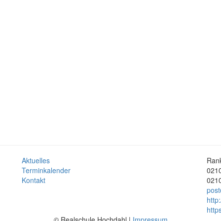
Aktuelles
Rank
Terminkalender
0210
Kontakt
0210
post
http
http
© Realschule Hochdahl |
Impressum