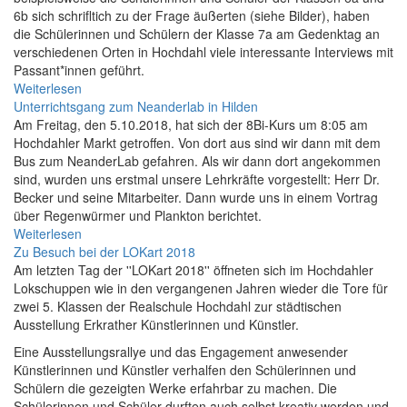
6b sich schrifltich zu der Frage äußerten (siehe Bilder), haben
die Schülerinnen und Schülern der Klasse 7a am Gedenktag an
verschiedenen Orten in Hochdahl viele interessante Interviews mit
Passant*innen geführt.
Weiterlesen
Unterrichtsgang zum Neanderlab in Hilden
Am Freitag, den 5.10.2018, hat sich der 8Bi-Kurs um 8:05 am
Hochdahler Markt getroffen. Von dort aus sind wir dann mit dem
Bus zum NeanderLab gefahren. Als wir dann dort angekommen
sind, wurden uns erstmal unsere Lehrkräfte vorgestellt: Herr Dr.
Becker und seine Mitarbeiter. Dann wurde uns in einem Vortrag
über Regenwürmer und Plankton berichtet.
Weiterlesen
Zu Besuch bei der LOKart 2018
Am letzten Tag der ''LOKart 2018'' öffneten sich im Hochdahler
Lokschuppen wie in den vergangenen Jahren wieder die Tore für
zwei 5. Klassen der Realschule Hochdahl zur städtischen
Ausstellung Erkrather Künstlerinnen und Künstler.
Eine Ausstellungsrallye und das Engagement anwesender
Künstlerinnen und Künstler verhalfen den Schülerinnen und
Schülern die gezeigten Werke erfahrbar zu machen. Die
Schülerinnen und Schüler durften auch selbst kreativ werden und